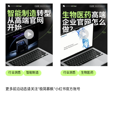
行业洞悉
智能制造
行业洞悉
生物医药
更多前沿动态请关注“极简慕枫”小红书官方账号