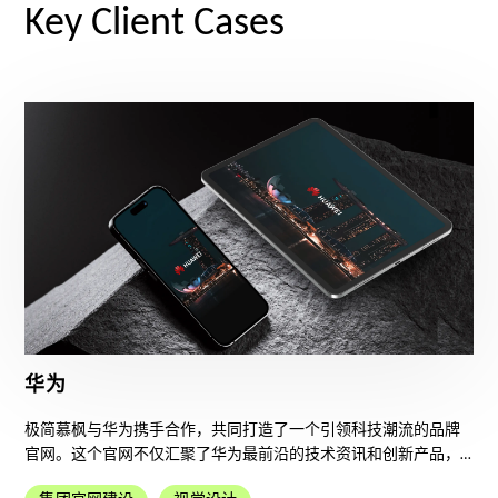
Key Client Cases
华为
极简慕枫与华为携手合作，共同打造了一个引领科技潮流的品牌
官网。这个官网不仅汇聚了华为最前沿的技术资讯和创新产品，
更通过极简慕枫的专业网站设计，为用户带来流畅、直观、极致