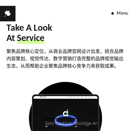
Menu
Take A Look
At
Service
聚焦品牌核心定位，从商业品牌官网设计出发，结合品牌
内容策划、视觉传达、数字营销打造完整的品牌视觉输出
生态，从而帮助企业聚焦品牌核心竞争力来获取成果。