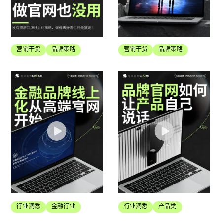
营销干货
品牌策略
营销干货
品牌策略
行业洞悉
金融行业
行业洞悉
产品类