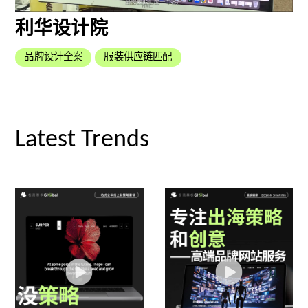
利华设计院
品牌设计全案
服装供应链匹配
Latest Trends